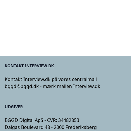
KONTAKT INTERVIEW.DK
Kontakt Interview.dk på vores centralmail
bggd@bggd.dk
- mærk mailen Interview.dk
UDGIVER
BGGD Digital ApS - CVR: 34482853
Dalgas Boulevard 48 - 2000 Frederiksberg