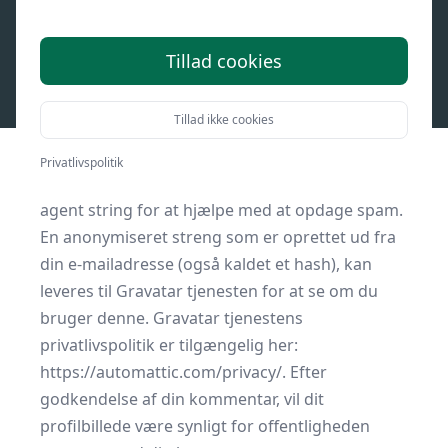
Hvem er vi
Vores webstedsadresse er: interview.dk
Tillad cookies
Kommentarer
Når besøgende skriver kommentarer på
Tillad ikke cookies
webstedet, indsamler vi de data, som vises i
kommentarformularen, og også den
Privatlivspolitik
besøgendes IP-adresse og browserens user
agent string for at hjælpe med at opdage spam.
En anonymiseret streng som er oprettet ud fra
din e-mailadresse (også kaldet et hash), kan
leveres til Gravatar tjenesten for at se om du
bruger denne. Gravatar tjenestens
privatlivspolitik er tilgængelig her:
https://automattic.com/privacy/. Efter
godkendelse af din kommentar, vil dit
profilbillede være synligt for offentligheden